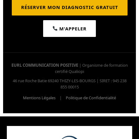
RÉSERVER MON DIAGNOSTIC GRATUIT
M'APPELER
EURL COMMUNICATION POSITIVE
| Organisme de formation
certifié Qualiopi
46 rue Roche Batie 69240 THIZY-LES-BOURGS | SIRET : 945 238
855 00015
Mentions Légales
|
Politique de Confidentialité